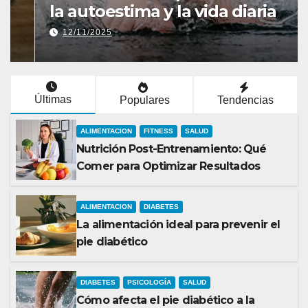
la autoestima y la vida diaria
12/11/2025
Últimas
Populares
Tendencias
ALIMENTACION
FITNESS
SALUD
Nutrición Post-Entrenamiento: Qué
Comer para Optimizar Resultados
ALIMENTACION
DIABETES
La alimentación ideal para prevenir el
pie diabético
DIABETES
PSICOLOGÍA
SALUD
Cómo afecta el pie diabético a la