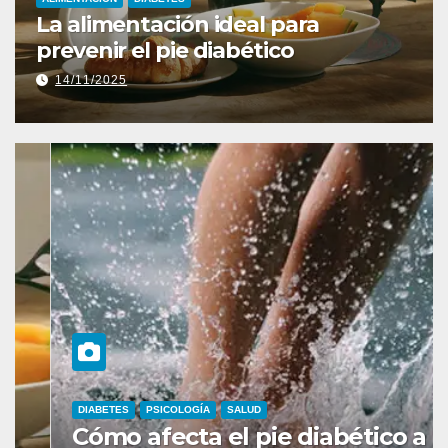
La alimentación ideal para
prevenir el pie diabético
14/11/2025
DIABETES
PSICOLOGÍA
SALUD
Cómo afecta el pie diabético a