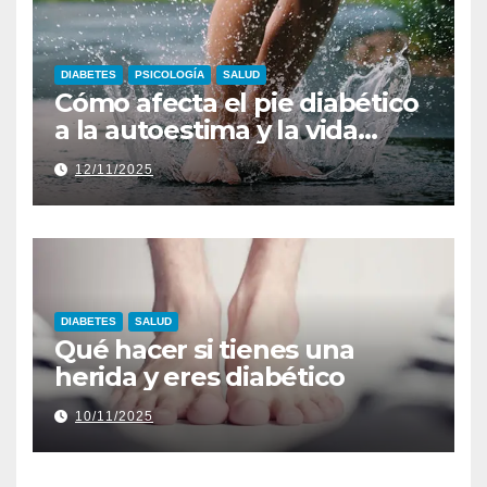
DIABETES
PSICOLOGÍA
SALUD
Cómo afecta el pie diabético
a la autoestima y la vida
diaria
12/11/2025
DIABETES
SALUD
Qué hacer si tienes una
herida y eres diabético
10/11/2025