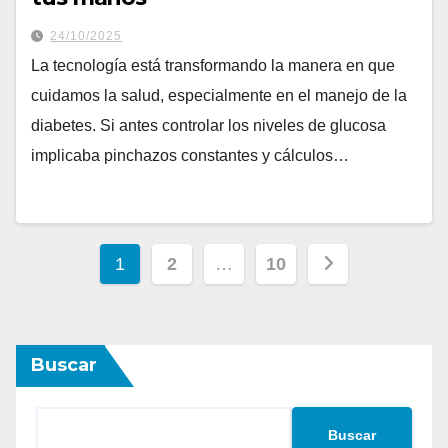
24/10/2025
La tecnología está transformando la manera en que
cuidamos la salud, especialmente en el manejo de la
diabetes. Si antes controlar los niveles de glucosa
implicaba pinchazos constantes y cálculos…
Paginación
1
2
…
10
de
entradas
Buscar
Buscar