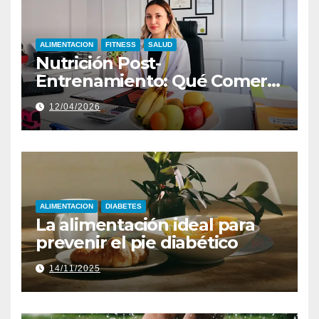
ALIMENTACION
FITNESS
SALUD
Nutrición Post-
Entrenamiento: Qué Comer
para Optimizar Resultados
12/04/2026
ALIMENTACION
DIABETES
La alimentación ideal para
prevenir el pie diabético
14/11/2025