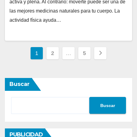
activa y plena. Al contrario: moverte puede ser una de
las mejores medicinas naturales para tu cuerpo. La
actividad física ayuda…
Paginación
1
2
…
5
de
entradas
Buscar
Buscar
PUBLICIDAD