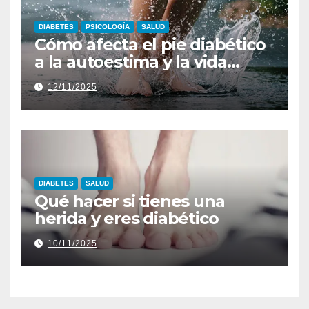
DIABETES
PSICOLOGÍA
SALUD
Cómo afecta el pie diabético
a la autoestima y la vida
diaria
12/11/2025
DIABETES
SALUD
Qué hacer si tienes una
herida y eres diabético
10/11/2025