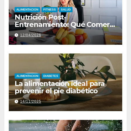
ALIMENTACION
FITNESS
SALUD
Nutrición Post-
Entrenamiento: Qué Comer
para Optimizar Resultados
12/04/2026
ALIMENTACION
DIABETES
La alimentación ideal para
prevenir el pie diabético
14/11/2025