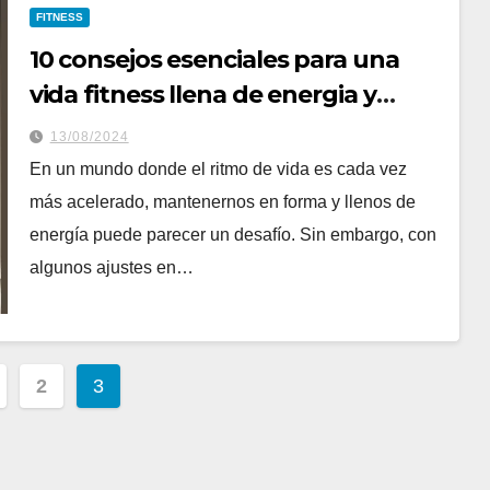
FITNESS
10 consejos esenciales para una
vida fitness llena de energia y
vitalidad
13/08/2024
En un mundo donde el ritmo de vida es cada vez
más acelerado, mantenernos en forma y llenos de
energía puede parecer un desafío. Sin embargo, con
algunos ajustes en…
ación
2
3
das