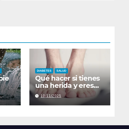
DIABETES
SALUD
pie
Qué hacer si tienes
una herida y eres
vida
diabético
10/11/2025