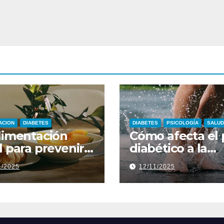
ACION
DIABETES
DIABETES
PSICOLOGÍA
SALUD
limentación
Cómo afecta el 
l para prevenir
diabético a la
ie diabético
autoestima y la 
1/2025
12/11/2025
diaria