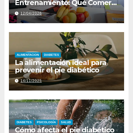
Entrenamiento: Qué Comer
para Optimizar Resultados
12/04/2026
ALIMENTACION
DIABETES
La alimentación ideal para
prevenir el pie diabético
14/11/2025
DIABETES
PSICOLOGÍA
SALUD
Cómo afecta el pie diabético