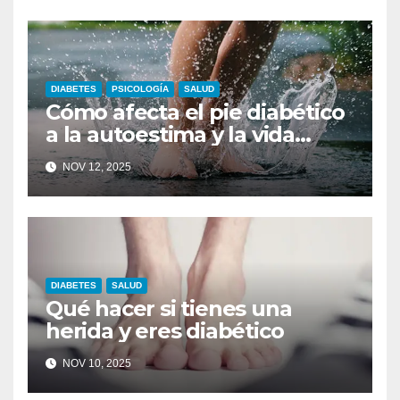
DIABETES
PSICOLOGÍA
SALUD
Cómo afecta el pie diabético
a la autoestima y la vida
diaria
NOV 12, 2025
DIABETES
SALUD
Qué hacer si tienes una
herida y eres diabético
NOV 10, 2025