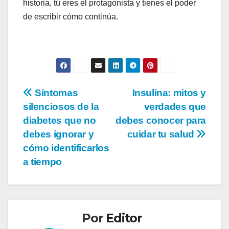
historia, tú eres el protagonista y tienes el poder
de escribir cómo continúa.
Navegación
Síntomas
Insulina: mitos y
silenciosos de la
verdades que
de
diabetes que no
debes conocer para
entradas
debes ignorar y
cuidar tu salud
cómo identificarlos
a tiempo
Por
Editor