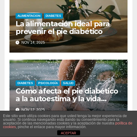
ALIMENTACION
DIABETES
La alimentación ideal para
prevenir el pie diabético
NOV 14, 2025
DIABETES
PSICOLOGÍA
SALUD
Cómo afecta el pie diabético
a la autoestima y la vida
diaria
NOV 12, 2025
Este sitio web utiliza cookies para que usted tenga la mejor experiencia de
usuario. Si continúa navegando está dando su consentimiento para la
aceptación de las mencionadas cookies y la aceptación de nuestra
política de
cookies
, pinche el enlace para mayor información.
ACEPTAR