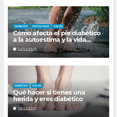
DIABETES
PSICOLOGÍA
SALUD
Cómo afecta el pie diabético
a la autoestima y la vida
diaria
12/11/2025
DIABETES
SALUD
Qué hacer si tienes una
herida y eres diabético
10/11/2025