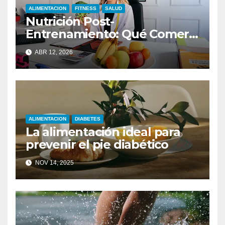
ALIMENTACION
FITNESS
SALUD
Nutrición Post-
Entrenamiento: Qué Comer
para Optimizar Resultados
ABR 12, 2026
ALIMENTACION
DIABETES
La alimentación ideal para
prevenir el pie diabético
NOV 14, 2025