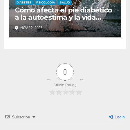
DIABETES
PSICOLOGÍA
SALUD
Cómo afecta el pie diabético
a la autoestima y la vida
diaria
NOV 12, 2025
0
Article Rating
Subscribe
Login