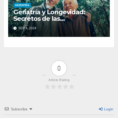
GERIATRÍA
Geriatría y Longevidad:
Secretos de las
Comunidades Más Longevas
SEP 4, 2024
del Mundo
0
Article Rating
Subscribe
Login