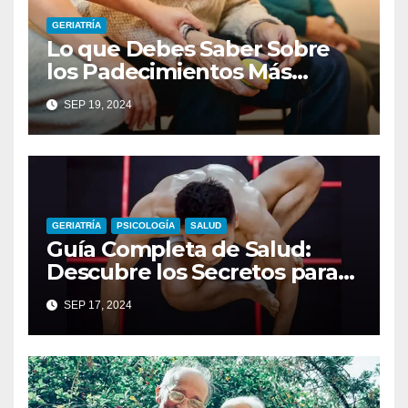
GERIATRÍA
Lo que Debes Saber Sobre
los Padecimientos Más
Comunes en la Tercera Edad
SEP 19, 2024
GERIATRÍA
PSICOLOGÍA
SALUD
Guía Completa de Salud:
Descubre los Secretos para
un Cuerpo y Mente Fuertes
SEP 17, 2024