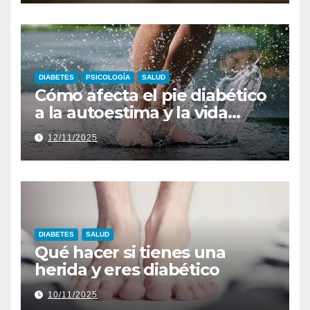
DIABETES
PSICOLOGÍA
SALUD
Cómo afecta el pie diabético
a la autoestima y la vida
diaria
12/11/2025
DIABETES
SALUD
Qué hacer si tienes una
herida y eres diabético
10/11/2025