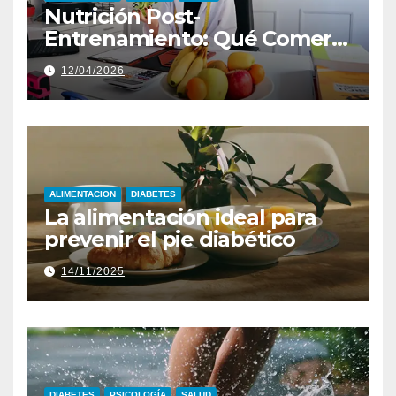
Nutrición Post-
Entrenamiento: Qué Comer
para Optimizar Resultados
12/04/2026
ALIMENTACION
DIABETES
La alimentación ideal para
prevenir el pie diabético
14/11/2025
DIABETES
PSICOLOGÍA
SALUD